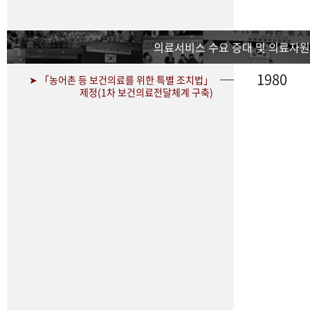
의료서비스 수요 증대 및 의료자원
1980
➤ 「농어촌 등 보건의료를 위한 특별 조치법」
제정(1차 보건의료전달체계 구축)