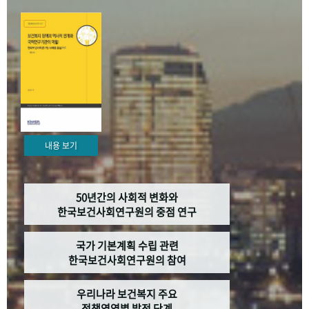
+1
성과 50선
숫자로 보는 50년
50
주년 광장
세계와 함께 한 KIHASA
VR 역사관
내용 보기
50년간의 사회적 변화와
한국보건사회연구원의 중점 연구
국가 기본계획 수립 관련
한국보건사회연구원의 참여
우리나라 보건복지 주요
정책영역별 발전 단계