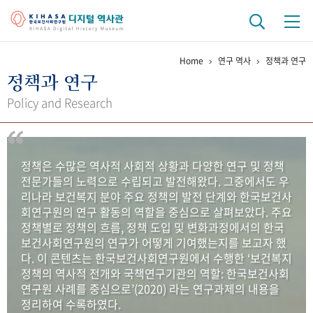
Home
연구 역사
정책과 연구
기관 역사
정책과 연구
걸어온 길
기관 변천사
역대 기관장
연구원 사람들
Policy and Research
연구 역사
정책과 연구
키워드로 보는 연구 역사
연구자들
정책은 수많은 역사적 사회적 상황과 다양한 연구 및 정책
간행물 변천사
전문가들의 노력으로 수립되고 발전해왔다. 그중에서도 우
리나라 보건복지 분야 주요 정책의 발전 단계와 한국보건사
회연구원의 연구 활동의 역할을 중심으로 살펴보았다. 주요
기록물 아카이브
정책별로 정책의 흐름, 정책 도입 및 변화과정에서의 한국
보건사회연구원의 연구가 어떻게 기여했는지를 보고자 했
사진 아카이브
문서 기록물
행정박물
영상 기록물
다. 이 콘텐츠는 한국보건사회연구원에서 수행한 ‘보건복지
정책의 역사적 전개와 국책연구기관의 역할: 한국보건사회
연구원 사례를 중심으로’(2020) 라는 연구과제의 내용을
+1
50
주년 기념
정리하여 수록하였다.