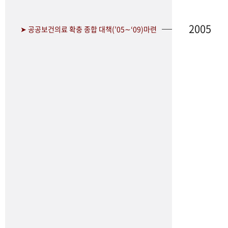
2005
➤ 공공보건의료 확충 종합 대책(’05∼‘09)마련