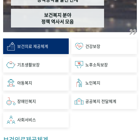
보건복지 분야
정책 역사서 모음
보건의료 제공체계
건강보장
기초생활보장
노후소득보장
아동복지
노인복지
장애인복지
공공복지 전달체계
사회서비스
보건의료제공체계