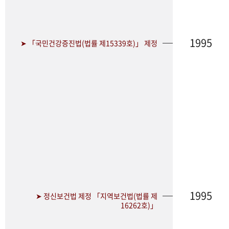
1995
➤ 「국민건강증진법(법률 제15339호)」 제정
1995
➤ 정신보건법 제정 「지역보건법(법률 제
16262호)」