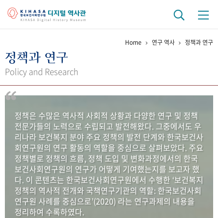
Home
연구 역사
정책과 연구
기관 역사
정책과 연구
걸어온 길
기관 변천사
역대 기관장
연구원 사람들
Policy and Research
연구 역사
정책과 연구
키워드로 보는 연구 역사
연구자들
정책은 수많은 역사적 사회적 상황과 다양한 연구 및 정책
간행물 변천사
전문가들의 노력으로 수립되고 발전해왔다. 그중에서도 우
리나라 보건복지 분야 주요 정책의 발전 단계와 한국보건사
회연구원의 연구 활동의 역할을 중심으로 살펴보았다. 주요
기록물 아카이브
정책별로 정책의 흐름, 정책 도입 및 변화과정에서의 한국
보건사회연구원의 연구가 어떻게 기여했는지를 보고자 했
사진 아카이브
문서 기록물
행정박물
영상 기록물
다. 이 콘텐츠는 한국보건사회연구원에서 수행한 ‘보건복지
정책의 역사적 전개와 국책연구기관의 역할: 한국보건사회
연구원 사례를 중심으로’(2020) 라는 연구과제의 내용을
+1
50
주년 기념
정리하여 수록하였다.