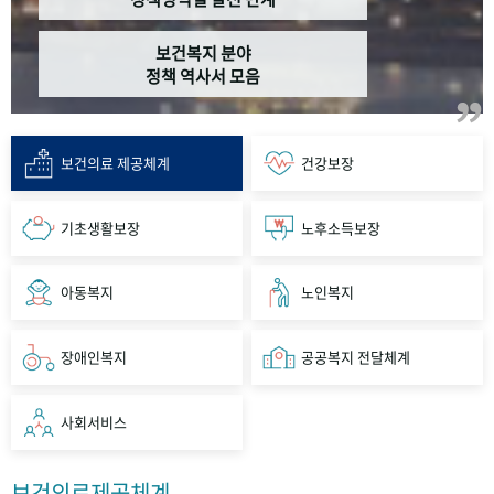
보건복지 분야
정책 역사서 모음
보건의료 제공체계
건강보장
기초생활보장
노후소득보장
아동복지
노인복지
장애인복지
공공복지 전달체계
사회서비스
보건의료제공체계