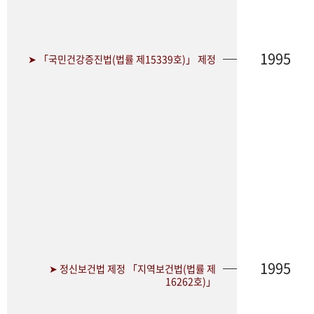
1995
➤ 「국민건강증진법(법률 제15339호)」 제정
1995
➤ 정신보건법 제정 「지역보건법(법률 제
16262호)」