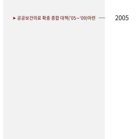
2005
➤ 공공보건의료 확충 종합 대책(’05∼‘09)마련