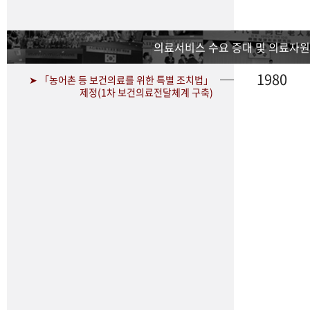
의료서비스 수요 증대 및 의료자원
1980
➤ 「농어촌 등 보건의료를 위한 특별 조치법」
제정(1차 보건의료전달체계 구축)