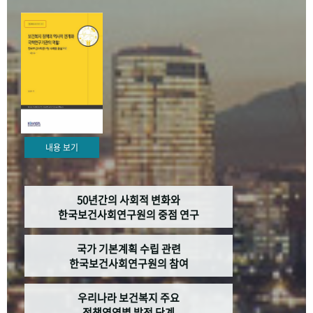
+1
성과 50선
숫자로 보는 50년
50
주년 광장
세계와 함께 한 KIHASA
VR 역사관
내용 보기
50년간의 사회적 변화와
한국보건사회연구원의 중점 연구
국가 기본계획 수립 관련
한국보건사회연구원의 참여
우리나라 보건복지 주요
정책영역별 발전 단계