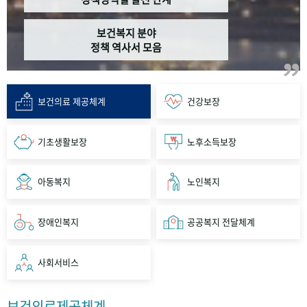
보건복지 분야
정책 역사서 모음
보건의료 제공체계
건강보장
기초생활보장
노후소득보장
아동복지
노인복지
장애인복지
공공복지 전달체계
사회서비스
보건의료제공체계