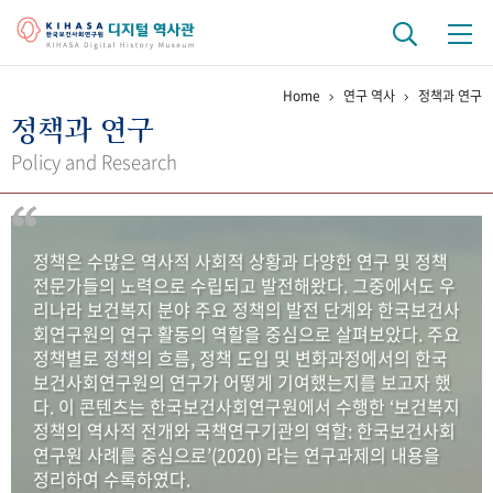
Home
연구 역사
정책과 연구
기관 역사
정책과 연구
걸어온 길
기관 변천사
역대 기관장
연구원 사람들
Policy and Research
연구 역사
정책과 연구
키워드로 보는 연구 역사
연구자들
정책은 수많은 역사적 사회적 상황과 다양한 연구 및 정책
간행물 변천사
전문가들의 노력으로 수립되고 발전해왔다. 그중에서도 우
리나라 보건복지 분야 주요 정책의 발전 단계와 한국보건사
회연구원의 연구 활동의 역할을 중심으로 살펴보았다. 주요
기록물 아카이브
정책별로 정책의 흐름, 정책 도입 및 변화과정에서의 한국
보건사회연구원의 연구가 어떻게 기여했는지를 보고자 했
사진 아카이브
문서 기록물
행정박물
영상 기록물
다. 이 콘텐츠는 한국보건사회연구원에서 수행한 ‘보건복지
정책의 역사적 전개와 국책연구기관의 역할: 한국보건사회
연구원 사례를 중심으로’(2020) 라는 연구과제의 내용을
+1
50
주년 기념
정리하여 수록하였다.