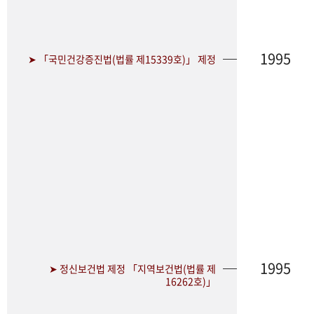
1995
➤ 「국민건강증진법(법률 제15339호)」 제정
1995
➤ 정신보건법 제정 「지역보건법(법률 제
16262호)」