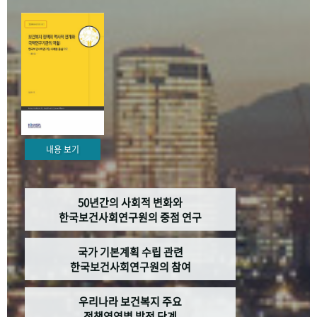
+1
성과 50선
숫자로 보는 50년
50
주년 광장
세계와 함께 한 KIHASA
VR 역사관
내용 보기
50년간의 사회적 변화와
한국보건사회연구원의 중점 연구
국가 기본계획 수립 관련
한국보건사회연구원의 참여
우리나라 보건복지 주요
정책영역별 발전 단계