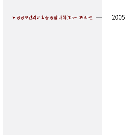
2005
➤ 공공보건의료 확충 종합 대책(’05∼‘09)마련