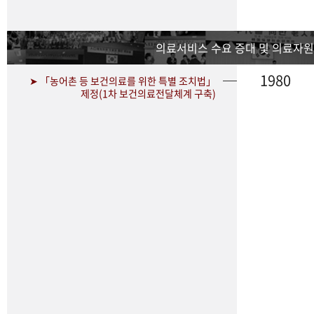
의료서비스 수요 증대 및 의료자원
1980
➤ 「농어촌 등 보건의료를 위한 특별 조치법」
제정(1차 보건의료전달체계 구축)