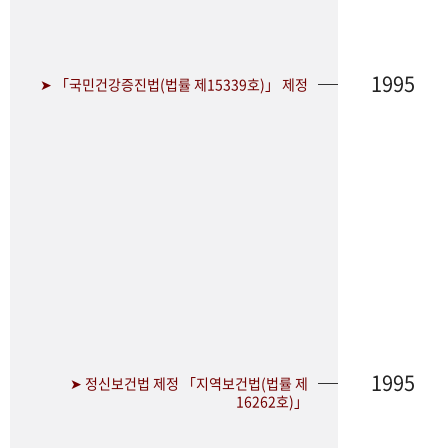
1995
➤ 「국민건강증진법(법률 제15339호)」 제정
1995
➤ 정신보건법 제정 「지역보건법(법률 제
16262호)」