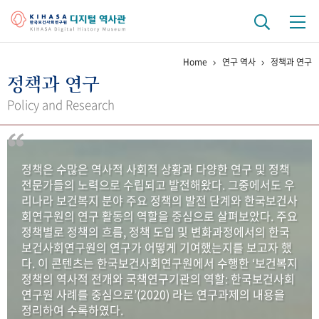
Home
연구 역사
정책과 연구
기관 역사
정책과 연구
걸어온 길
기관 변천사
역대 기관장
연구원 사람들
Policy and Research
연구 역사
정책과 연구
키워드로 보는 연구 역사
연구자들
정책은 수많은 역사적 사회적 상황과 다양한 연구 및 정책
간행물 변천사
전문가들의 노력으로 수립되고 발전해왔다. 그중에서도 우
리나라 보건복지 분야 주요 정책의 발전 단계와 한국보건사
회연구원의 연구 활동의 역할을 중심으로 살펴보았다. 주요
기록물 아카이브
정책별로 정책의 흐름, 정책 도입 및 변화과정에서의 한국
보건사회연구원의 연구가 어떻게 기여했는지를 보고자 했
사진 아카이브
문서 기록물
행정박물
영상 기록물
다. 이 콘텐츠는 한국보건사회연구원에서 수행한 ‘보건복지
정책의 역사적 전개와 국책연구기관의 역할: 한국보건사회
연구원 사례를 중심으로’(2020) 라는 연구과제의 내용을
+1
50
주년 기념
정리하여 수록하였다.