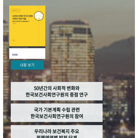
+1
성과 50선
숫자로 보는 50년
50
주년 광장
세계와 함께 한 KIHASA
VR 역사관
내용 보기
50년간의 사회적 변화와
한국보건사회연구원의 중점 연구
국가 기본계획 수립 관련
한국보건사회연구원의 참여
우리나라 보건복지 주요
정책영역별 발전 단계