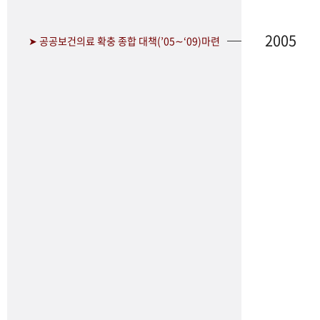
2005
➤ 공공보건의료 확충 종합 대책(’05∼‘09)마련