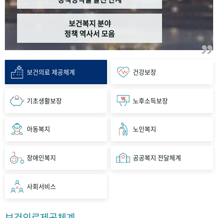
보건복지 분야
정책 역사서 모음
보건의료 제공체계
건강보장
기초생활보장
노후소득보장
아동복지
노인복지
장애인복지
공공복지 전달체계
사회서비스
보건의료제공체계