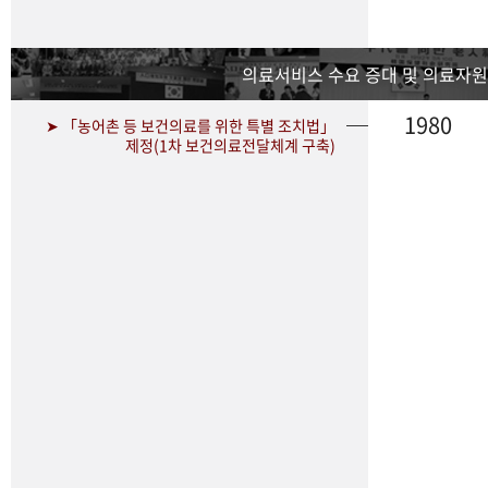
의료서비스 수요 증대 및 의료자원
1980
➤ 「농어촌 등 보건의료를 위한 특별 조치법」
제정(1차 보건의료전달체계 구축)