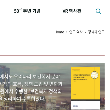
+1
50
주년 기념
VR 역사관
성과 50선
Home
연구 역사
정책과 연구
숫자로 보는 50년
+1
50
주년 광장
세계와 함께 한 KIHASA
중에서도 우리나라 보건복지 분야
책의 흐름, 정책 도입 및 변화과
원에서 수행한 ‘보건복지 정책의
을 정리하여 수록하였다.