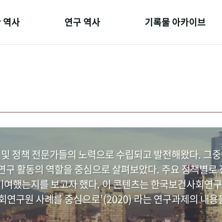
 역사
연구 역사
기록물 아카이브
온 길
정책과 연구
사진 아카이브
 변천사
키워드로 보는 연구 역사
문서 기록물
 기관장
연구자들
행정박물
 사람들
간행물 변천사
영상 기록물
 및 정책 전문가들의 노력으로 수립되고 발전해왔다. 그
구 활동의 역할을 중심으로 살펴보았다. 주요 정책별로 정
여했는지를 보고자 했다. 이 콘텐츠는 한국보건사회연구
연구원 사례를 중심으로’(2020) 라는 연구과제의 내용