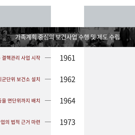
가족계획 중심의 보건사업 수행 및 제도 수립
1961
➤ 결핵관리 사업 시작
1962
 시군단위 보건소 설치
1964
등을 면단위까지 배치
1973
업의 법적 근거 마련