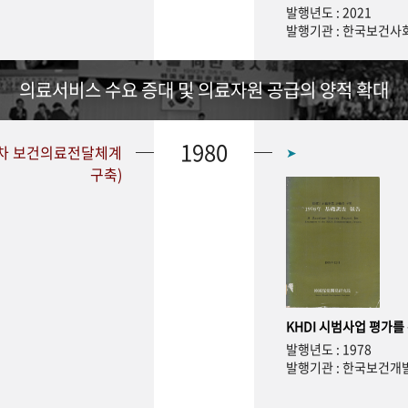
발행년도 : 2021
발행기관 : 한국보건
의료서비스 수요 증대 및 의료자원 공급의 양적 확대
1980
1차 보건의료전달체계
➤
구축)
KHDI 시범사업 평가를
발행년도 : 1978
발행기관 : 한국보건