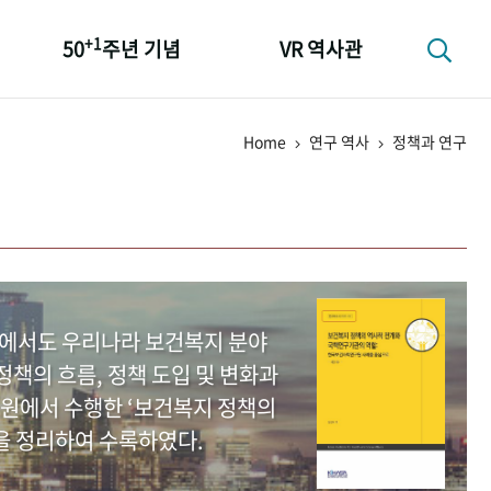
+1
50
주년 기념
VR 역사관
성과 50선
Home
연구 역사
정책과 연구
숫자로 보는 50년
+1
50
주년 광장
세계와 함께 한 KIHASA
중에서도 우리나라 보건복지 분야
책의 흐름, 정책 도입 및 변화과
원에서 수행한 ‘보건복지 정책의
을 정리하여 수록하였다.