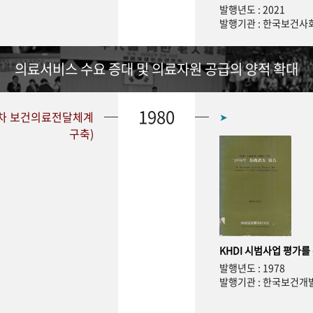
발행년도 : 2021
발행기관 : 한국보건
의료서비스 수요 증대 및 의료자원 공급의 양적 확대
1980
1차 보건의료전달체계
➤
구축)
KHDI 시범사업 평가를
발행년도 : 1978
발행기관 : 한국보건