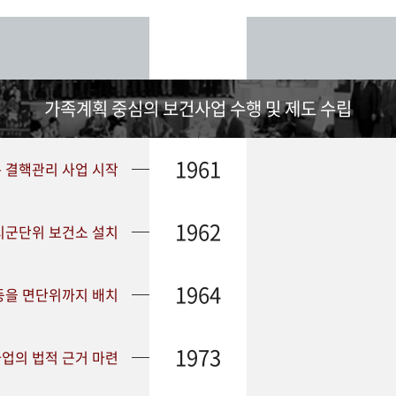
가족계획 중심의 보건사업 수행 및 제도 수립
1961
➤ 결핵관리 사업 시작
1962
 시군단위 보건소 설치
1964
등을 면단위까지 배치
1973
업의 법적 근거 마련