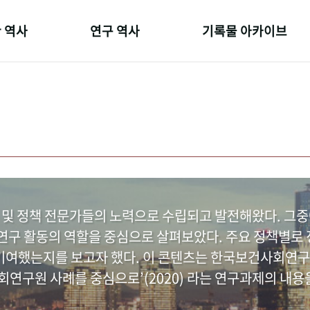
 역사
연구 역사
기록물 아카이브
온 길
정책과 연구
사진 아카이브
 변천사
키워드로 보는 연구 역사
문서 기록물
 기관장
연구자들
행정박물
 사람들
간행물 변천사
영상 기록물
 및 정책 전문가들의 노력으로 수립되고 발전해왔다. 그
구 활동의 역할을 중심으로 살펴보았다. 주요 정책별로 정
여했는지를 보고자 했다. 이 콘텐츠는 한국보건사회연구
연구원 사례를 중심으로’(2020) 라는 연구과제의 내용