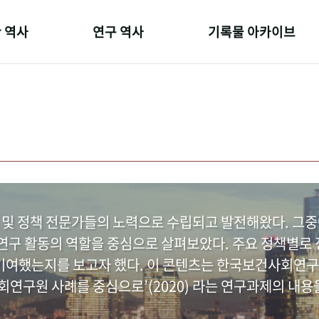
 역사
연구 역사
기록물 아카이브
온 길
정책과 연구
사진 아카이브
 변천사
키워드로 보는 연구 역사
문서 기록물
 기관장
연구자들
행정박물
 사람들
간행물 변천사
영상 기록물
 및 정책 전문가들의 노력으로 수립되고 발전해왔다. 그
구 활동의 역할을 중심으로 살펴보았다. 주요 정책별로 정
여했는지를 보고자 했다. 이 콘텐츠는 한국보건사회연구
연구원 사례를 중심으로’(2020) 라는 연구과제의 내용