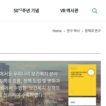
+1
50
주년 기념
VR 역사관
성과 50선
Home
연구 역사
정책과 연구
숫자로 보는 50년
+1
50
주년 광장
세계와 함께 한 KIHASA
중에서도 우리나라 보건복지 분야
책의 흐름, 정책 도입 및 변화과
원에서 수행한 ‘보건복지 정책의
을 정리하여 수록하였다.