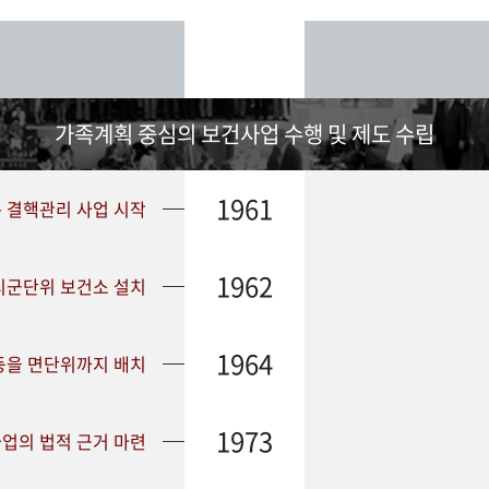
가족계획 중심의 보건사업 수행 및 제도 수립
1961
➤ 결핵관리 사업 시작
1962
 시군단위 보건소 설치
1964
등을 면단위까지 배치
1973
업의 법적 근거 마련