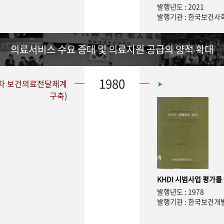
발행년도 : 2021
발행기관 : 한국보건
의료서비스 수요 증대 및 의료자원 공급의 양적 확대
1980
1차 보건의료전달체계
➤
구축)
KHDI 시범사업 평가를
발행년도 : 1978
발행기관 : 한국보건