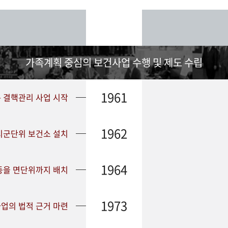
가족계획 중심의 보건사업 수행 및 제도 수립
1961
➤ 결핵관리 사업 시작
1962
 시군단위 보건소 설치
1964
등을 면단위까지 배치
1973
업의 법적 근거 마련