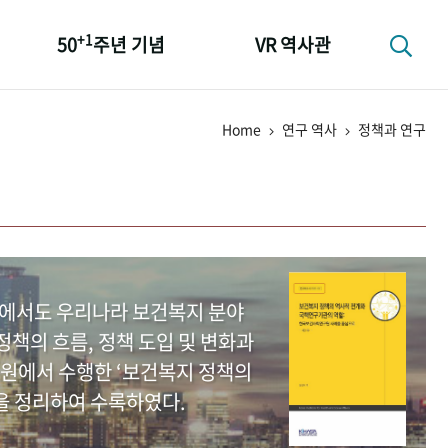
+1
50
주년 기념
VR 역사관
성과 50선
Home
연구 역사
정책과 연구
숫자로 보는 50년
+1
50
주년 광장
세계와 함께 한 KIHASA
중에서도 우리나라 보건복지 분야
책의 흐름, 정책 도입 및 변화과
원에서 수행한 ‘보건복지 정책의
을 정리하여 수록하였다.