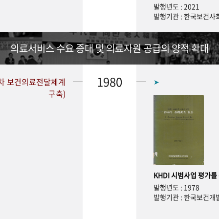
발행년도 : 2021
발행기관 : 한국보건
의료서비스 수요 증대 및 의료자원 공급의 양적 확대
1980
1차 보건의료전달체계
➤
구축)
KHDI 시범사업 평가를
발행년도 : 1978
발행기관 : 한국보건