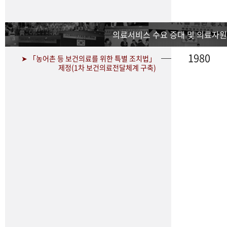
의료서비스 수요 증대 및 의료자원
1980
➤ 「농어촌 등 보건의료를 위한 특별 조치법」
제정(1차 보건의료전달체계 구축)