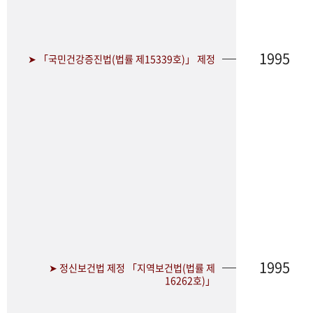
1995
➤ 「국민건강증진법(법률 제15339호)」 제정
1995
➤ 정신보건법 제정 「지역보건법(법률 제
16262호)」