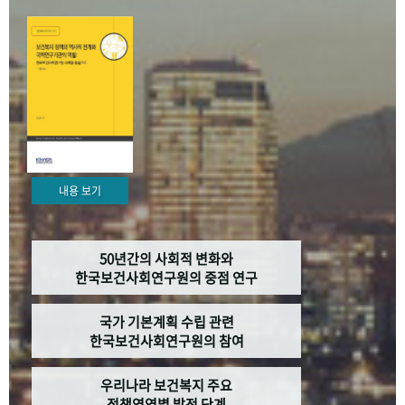
+1
성과 50선
숫자로 보는 50년
50
주년 광장
세계와 함께 한 KIHASA
VR 역사관
내용 보기
50년간의 사회적 변화와
한국보건사회연구원의 중점 연구
국가 기본계획 수립 관련
한국보건사회연구원의 참여
우리나라 보건복지 주요
정책영역별 발전 단계