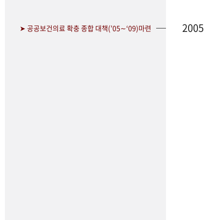
2005
➤ 공공보건의료 확충 종합 대책(’05∼‘09)마련