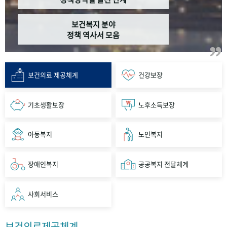
보건복지 분야
정책 역사서 모음
보건의료 제공체계
건강보장
기초생활보장
노후소득보장
아동복지
노인복지
장애인복지
공공복지 전달체계
사회서비스
보건의료제공체계