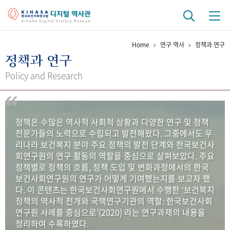
Home
연구 역사
정책과 연구
기관 역사
정책과 연구
걸어온 길
기관 변천사
역대 기관장
연구원 사람들
Policy and Research
연구 역사
정책과 연구
키워드로 보는 연구 역사
연구자들
정책은 수많은 역사적 사회적 상황과 다양한 연구 및 정책
간행물 변천사
전문가들의 노력으로 수립되고 발전해왔다. 그중에서도 우
리나라 보건복지 분야 주요 정책의 발전 단계와 한국보건사
회연구원의 연구 활동의 역할을 중심으로 살펴보았다. 주요
기록물 아카이브
정책별로 정책의 흐름, 정책 도입 및 변화과정에서의 한국
보건사회연구원의 연구가 어떻게 기여했는지를 보고자 했
사진 아카이브
문서 기록물
행정박물
영상 기록물
다. 이 콘텐츠는 한국보건사회연구원에서 수행한 ‘보건복지
정책의 역사적 전개와 국책연구기관의 역할: 한국보건사회
연구원 사례를 중심으로’(2020) 라는 연구과제의 내용을
+1
50
주년 기념
정리하여 수록하였다.