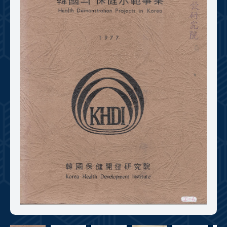
+1
성과 50선
숫자로 보는 50년
50
주년 광장
세계와 함께 한 KIHASA
VR 역사관