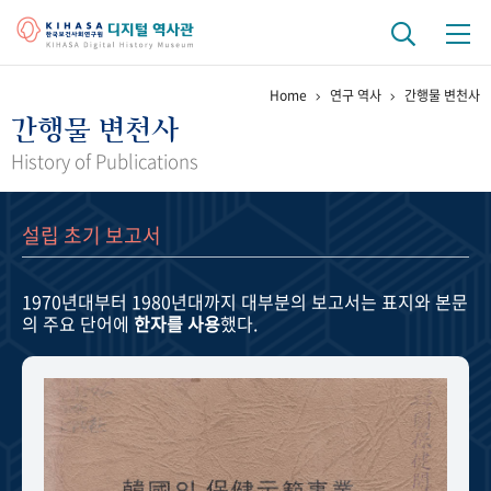
Home
연구 역사
간행물 변천사
기관 역사
간행물 변천사
걸어온 길
기관 변천사
역대 기관장
연구원 사람들
History of Publications
연구 역사
설립 초기 보고서
정책과 연구
키워드로 보는 연구 역사
연구자들
간행물 변천사
1970년대부터 1980년대까지
대부분의 보고서는 표지와 본문
의 주요 단어에
한자를 사용
했다.
기록물 아카이브
사진 아카이브
문서 기록물
행정박물
영상 기록물
+1
50
주년 기념