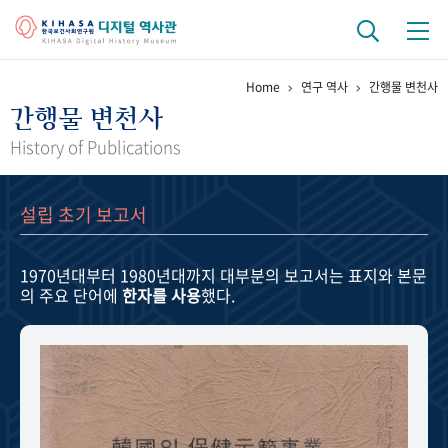
Home
연구 역사
간행물 변천사
기관 역사
간행물 변천사
걸어온 길
기관 변천사
역대 기관장
연구원 사람들
History of Publications
연구 역사
설립 초기 보고서
정책과 연구
키워드로 보는 연구 역사
연구자들
간행물 변천사
1970년대부터 1980년대까지
대부분의 보고서는 표지와 본문
의 주요 단어에
한자를 사용
했다.
기록물 아카이브
사진 아카이브
문서 기록물
행정박물
영상 기록물
+1
50
주년 기념