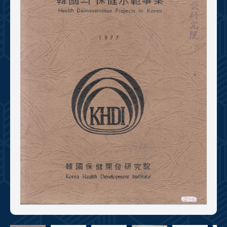
+1
성과 50선
숫자로 보는 50년
50
주년 광장
세계와 함께 한 KIHASA
VR 역사관