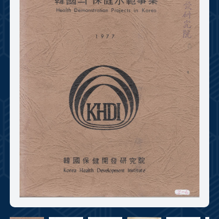
+1
성과 50선
숫자로 보는 50년
50
주년 광장
세계와 함께 한 KIHASA
VR 역사관