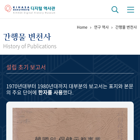
Home
연구 역사
간행물 변천사
기관 역사
간행물 변천사
걸어온 길
기관 변천사
역대 기관장
연구원 사람들
History of Publications
연구 역사
설립 초기 보고서
정책과 연구
키워드로 보는 연구 역사
연구자들
간행물 변천사
1970년대부터 1980년대까지
대부분의 보고서는 표지와 본문
의 주요 단어에
한자를 사용
했다.
기록물 아카이브
사진 아카이브
문서 기록물
행정박물
영상 기록물
+1
50
주년 기념