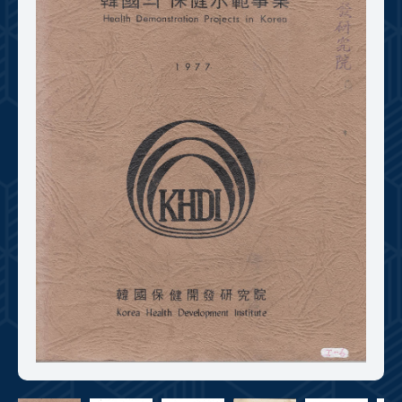
+1
성과 50선
숫자로 보는 50년
50
주년 광장
세계와 함께 한 KIHASA
VR 역사관