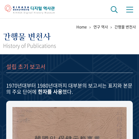
Home
연구 역사
간행물 변천사
기관 역사
간행물 변천사
걸어온 길
기관 변천사
역대 기관장
연구원 사람들
History of Publications
연구 역사
설립 초기 보고서
정책과 연구
키워드로 보는 연구 역사
연구자들
간행물 변천사
1970년대부터 1980년대까지
대부분의 보고서는 표지와 본문
의 주요 단어에
한자를 사용
했다.
기록물 아카이브
사진 아카이브
문서 기록물
행정박물
영상 기록물
+1
50
주년 기념