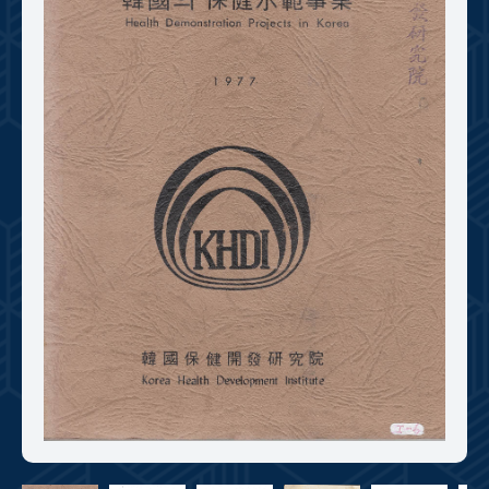
+1
성과 50선
숫자로 보는 50년
50
주년 광장
세계와 함께 한 KIHASA
VR 역사관