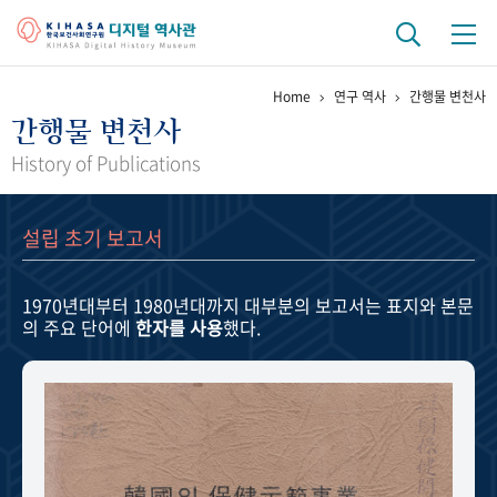
Home
연구 역사
간행물 변천사
기관 역사
간행물 변천사
걸어온 길
기관 변천사
역대 기관장
연구원 사람들
History of Publications
연구 역사
설립 초기 보고서
정책과 연구
키워드로 보는 연구 역사
연구자들
간행물 변천사
1970년대부터 1980년대까지
대부분의 보고서는 표지와 본문
의 주요 단어에
한자를 사용
했다.
기록물 아카이브
사진 아카이브
문서 기록물
행정박물
영상 기록물
+1
50
주년 기념