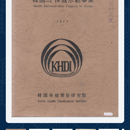
+1
성과 50선
숫자로 보는 50년
50
주년 광장
세계와 함께 한 KIHASA
VR 역사관