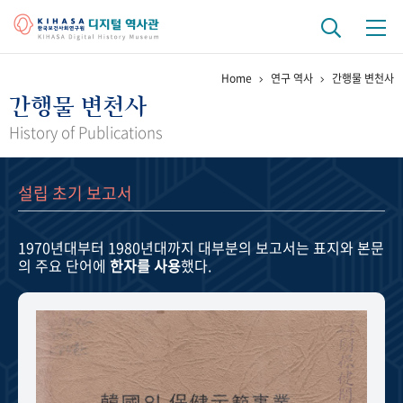
Home
연구 역사
간행물 변천사
기관 역사
간행물 변천사
걸어온 길
기관 변천사
역대 기관장
연구원 사람들
History of Publications
연구 역사
설립 초기 보고서
정책과 연구
키워드로 보는 연구 역사
연구자들
간행물 변천사
1970년대부터 1980년대까지
대부분의 보고서는 표지와 본문
의 주요 단어에
한자를 사용
했다.
기록물 아카이브
사진 아카이브
문서 기록물
행정박물
영상 기록물
+1
50
주년 기념