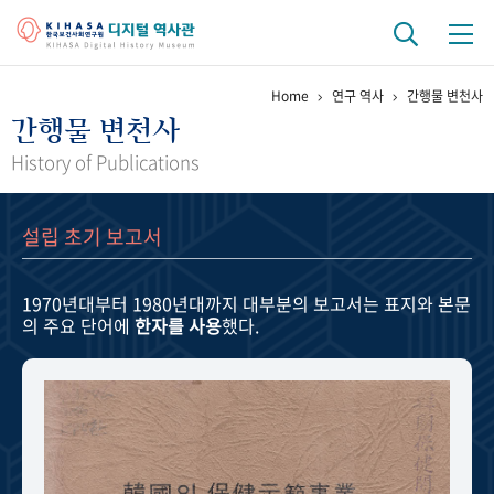
Home
연구 역사
간행물 변천사
기관 역사
간행물 변천사
걸어온 길
기관 변천사
역대 기관장
연구원 사람들
History of Publications
연구 역사
설립 초기 보고서
정책과 연구
키워드로 보는 연구 역사
연구자들
간행물 변천사
1970년대부터 1980년대까지
대부분의 보고서는 표지와 본문
의 주요 단어에
한자를 사용
했다.
기록물 아카이브
사진 아카이브
문서 기록물
행정박물
영상 기록물
+1
50
주년 기념