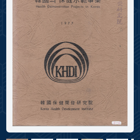
+1
성과 50선
숫자로 보는 50년
50
주년 광장
세계와 함께 한 KIHASA
VR 역사관