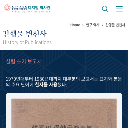
Home
연구 역사
간행물 변천사
기관 역사
간행물 변천사
걸어온 길
기관 변천사
역대 기관장
연구원 사람들
History of Publications
연구 역사
설립 초기 보고서
정책과 연구
키워드로 보는 연구 역사
연구자들
간행물 변천사
1970년대부터 1980년대까지
대부분의 보고서는 표지와 본문
의 주요 단어에
한자를 사용
했다.
기록물 아카이브
사진 아카이브
문서 기록물
행정박물
영상 기록물
+1
50
주년 기념