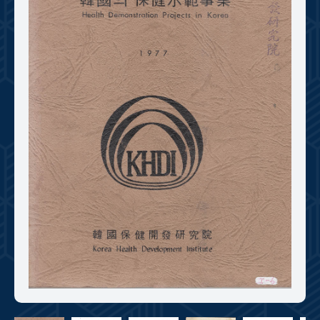
+1
성과 50선
숫자로 보는 50년
50
주년 광장
세계와 함께 한 KIHASA
VR 역사관