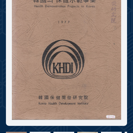
+1
성과 50선
숫자로 보는 50년
50
주년 광장
세계와 함께 한 KIHASA
VR 역사관