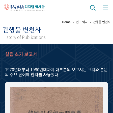
Home
연구 역사
간행물 변천사
기관 역사
간행물 변천사
걸어온 길
기관 변천사
역대 기관장
연구원 사람들
History of Publications
연구 역사
설립 초기 보고서
정책과 연구
키워드로 보는 연구 역사
연구자들
간행물 변천사
1970년대부터 1980년대까지
대부분의 보고서는 표지와 본문
의 주요 단어에
한자를 사용
했다.
기록물 아카이브
사진 아카이브
문서 기록물
행정박물
영상 기록물
+1
50
주년 기념