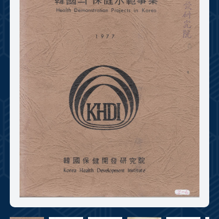
+1
성과 50선
숫자로 보는 50년
50
주년 광장
세계와 함께 한 KIHASA
VR 역사관