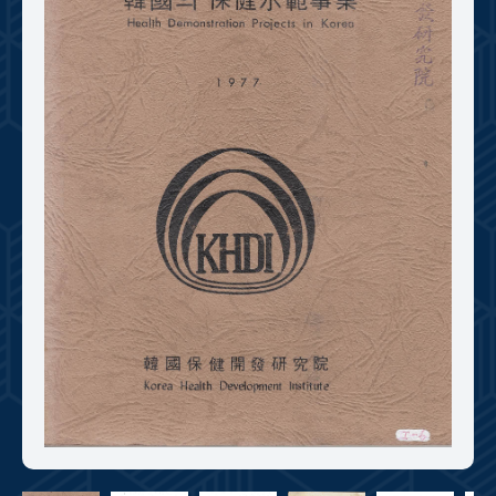
+1
성과 50선
숫자로 보는 50년
50
주년 광장
세계와 함께 한 KIHASA
VR 역사관