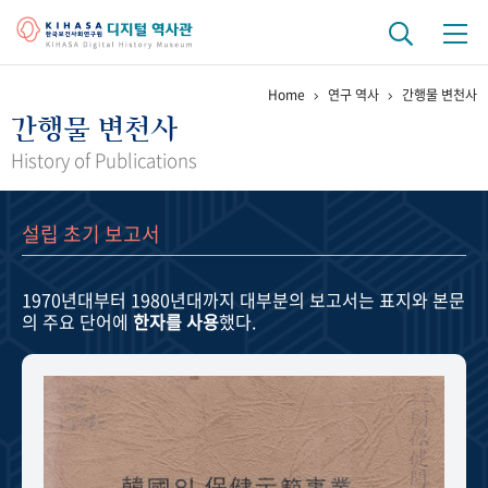
Home
연구 역사
간행물 변천사
기관 역사
간행물 변천사
걸어온 길
기관 변천사
역대 기관장
연구원 사람들
History of Publications
연구 역사
설립 초기 보고서
정책과 연구
키워드로 보는 연구 역사
연구자들
간행물 변천사
1970년대부터 1980년대까지
대부분의 보고서는 표지와 본문
의 주요 단어에
한자를 사용
했다.
기록물 아카이브
사진 아카이브
문서 기록물
행정박물
영상 기록물
+1
50
주년 기념