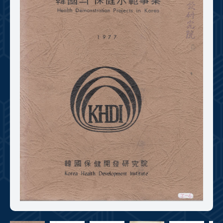
+1
성과 50선
숫자로 보는 50년
50
주년 광장
세계와 함께 한 KIHASA
VR 역사관