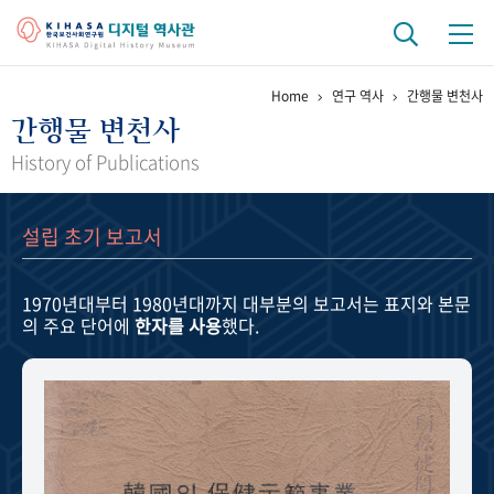
Home
연구 역사
간행물 변천사
기관 역사
간행물 변천사
걸어온 길
기관 변천사
역대 기관장
연구원 사람들
History of Publications
연구 역사
설립 초기 보고서
정책과 연구
키워드로 보는 연구 역사
연구자들
간행물 변천사
1970년대부터 1980년대까지
대부분의 보고서는 표지와 본문
의 주요 단어에
한자를 사용
했다.
기록물 아카이브
사진 아카이브
문서 기록물
행정박물
영상 기록물
+1
50
주년 기념