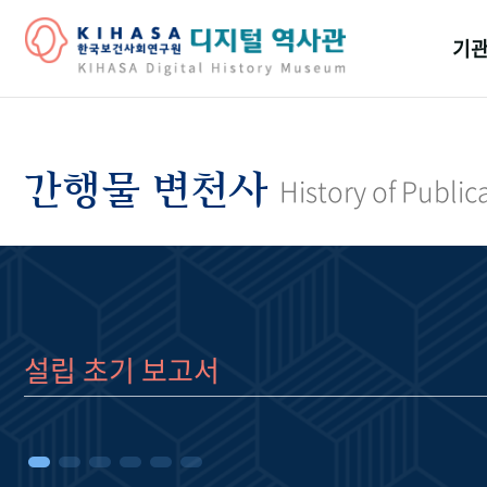
기관
걸어
기관
간행물 변천사
History of Public
역대
연구원
설립 초기 보고서