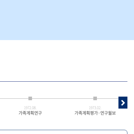
1972.
08.
1973.
02.
가족계획연구
가족계획평가·연구월보
최