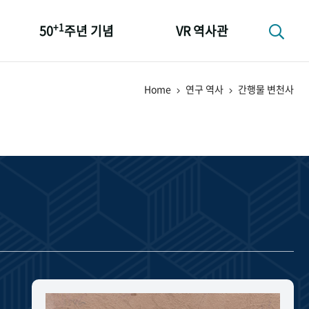
+1
50
주년 기념
VR 역사관
성과 50선
Home
연구 역사
간행물 변천사
숫자로 보는 50년
+1
50
주년 광장
세계와 함께 한 KIHASA