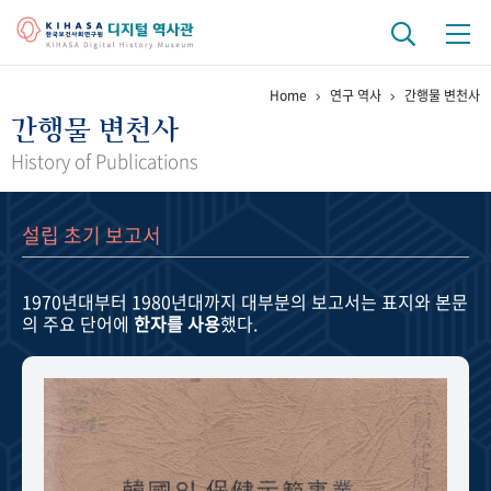
Home
연구 역사
간행물 변천사
기관 역사
간행물 변천사
걸어온 길
기관 변천사
역대 기관장
연구원 사람들
History of Publications
연구 역사
설립 초기 보고서
정책과 연구
키워드로 보는 연구 역사
연구자들
간행물 변천사
1970년대부터 1980년대까지
대부분의 보고서는 표지와 본문
의 주요 단어에
한자를 사용
했다.
기록물 아카이브
사진 아카이브
문서 기록물
행정박물
영상 기록물
+1
50
주년 기념