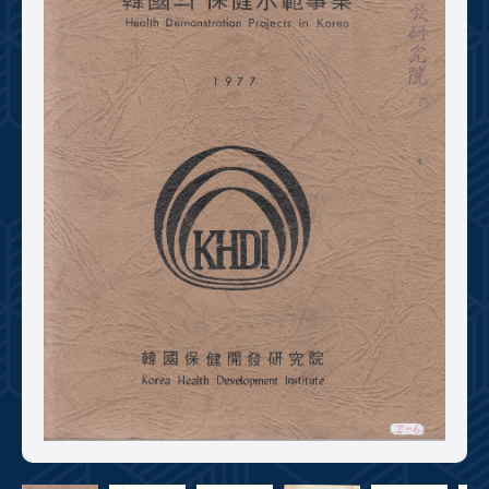
+1
성과 50선
숫자로 보는 50년
50
주년 광장
세계와 함께 한 KIHASA
VR 역사관