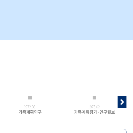
1972.
08.
1973.
02.
가족계획연구
가족계획평가·연구월보
최