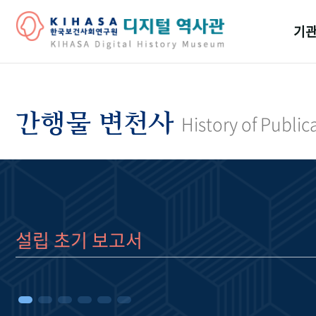
기관
걸어
기관
간행물 변천사
History of Public
역대
연구원
설립 초기 보고서