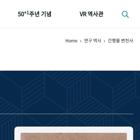
+1
50
주년 기념
VR 역사관
성과 50선
Home
연구 역사
간행물 변천사
숫자로 보는 50년
+1
50
주년 광장
세계와 함께 한 KIHASA