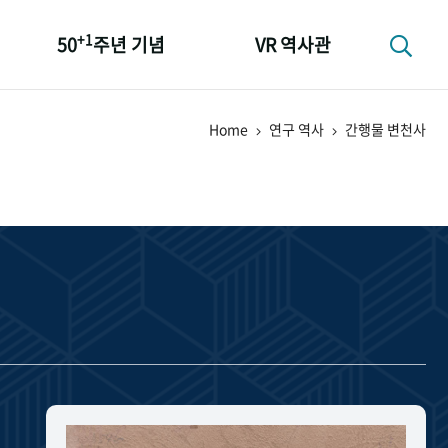
+1
50
주년 기념
VR 역사관
성과 50선
Home
연구 역사
간행물 변천사
숫자로 보는 50년
+1
50
주년 광장
세계와 함께 한 KIHASA