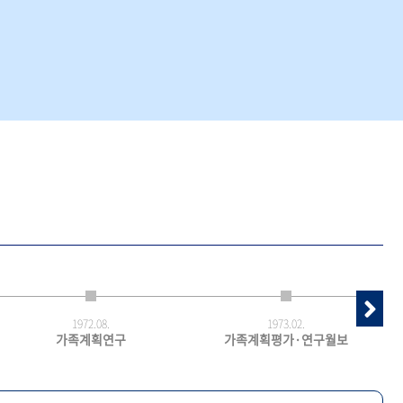
1972.
08.
1973.
02.
가족계획연구
가족계획평가·연구월보
최