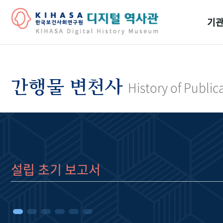
기관
걸어
기관
간행물 변천사
History of Public
역대
연구원
설립 초기 보고서