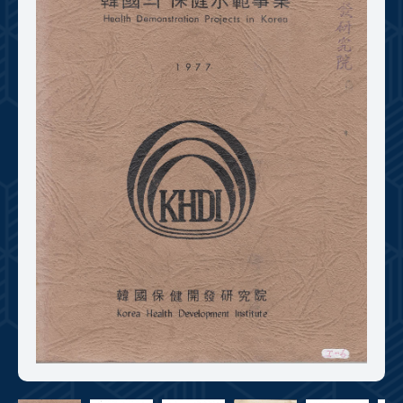
+1
성과 50선
숫자로 보는 50년
50
주년 광장
세계와 함께 한 KIHASA
VR 역사관