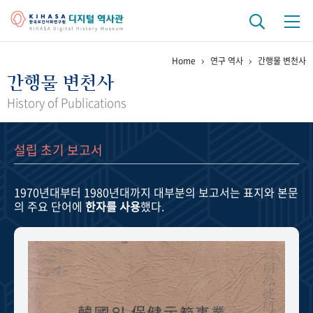
Home
연구 역사
간행물 변천사
기관 역사
간행물 변천사
걸어온 길
기관 변천사
역대 기관장
연구원 사람들
History of Publications
연구 역사
설립 초기 보고서
정책과 연구
키워드로 보는 연구 역사
연구자들
간행물 변천사
1970년대부터 1980년대까지
대부분의 보고서는 표지와 본문
의 주요 단어에
한자를 사용
했다.
기록물 아카이브
사진 아카이브
문서 기록물
행정박물
영상 기록물
+1
50
주년 기념