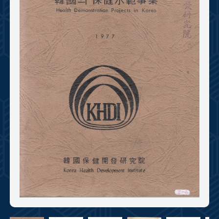
+1
성과 50선
숫자로 보는 50년
50
주년 광장
세계와 함께 한 KIHASA
VR 역사관