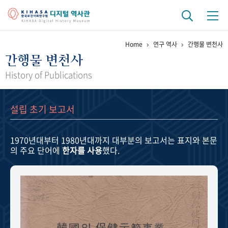
Home
연구 역사
간행물 변천사
기관 역사
간행물 변천사
걸어온 길
기관 변천사
역대 기관장
연구원 사람들
History of Publications
연구 역사
설립 초기 보고서
정책과 연구
키워드로 보는 연구 역사
연구자들
간행물 변천사
1970년대부터 1980년대까지
대부분의 보고서는 표지와 본문
의 주요 단어에
한자를 사용
했다.
기록물 아카이브
사진 아카이브
문서 기록물
행정박물
영상 기록물
+1
50
주년 기념