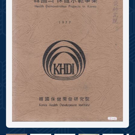
+1
성과 50선
숫자로 보는 50년
50
주년 광장
세계와 함께 한 KIHASA
VR 역사관