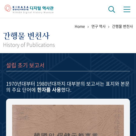
Home
연구 역사
간행물 변천사
기관 역사
간행물 변천사
걸어온 길
기관 변천사
역대 기관장
연구원 사람들
History of Publications
연구 역사
설립 초기 보고서
정책과 연구
키워드로 보는 연구 역사
연구자들
간행물 변천사
1970년대부터 1980년대까지
대부분의 보고서는 표지와 본문
의 주요 단어에
한자를 사용
했다.
기록물 아카이브
사진 아카이브
문서 기록물
행정박물
영상 기록물
+1
50
주년 기념