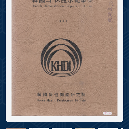
+1
성과 50선
숫자로 보는 50년
50
주년 광장
세계와 함께 한 KIHASA
VR 역사관