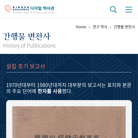
Home
연구 역사
간행물 변천사
기관 역사
간행물 변천사
걸어온 길
기관 변천사
역대 기관장
연구원 사람들
History of Publications
연구 역사
설립 초기 보고서
정책과 연구
키워드로 보는 연구 역사
연구자들
간행물 변천사
1970년대부터 1980년대까지
대부분의 보고서는 표지와 본문
의 주요 단어에
한자를 사용
했다.
기록물 아카이브
사진 아카이브
문서 기록물
행정박물
영상 기록물
+1
50
주년 기념