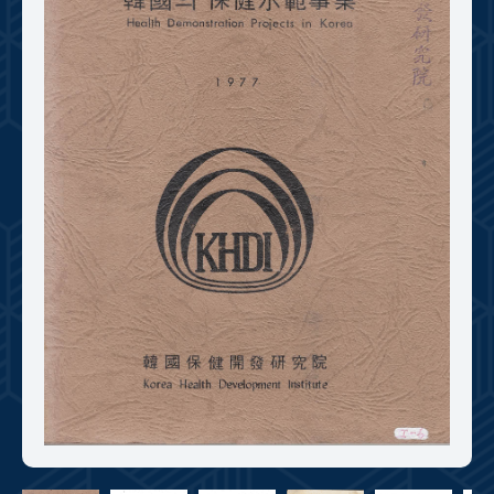
+1
성과 50선
숫자로 보는 50년
50
주년 광장
세계와 함께 한 KIHASA
VR 역사관