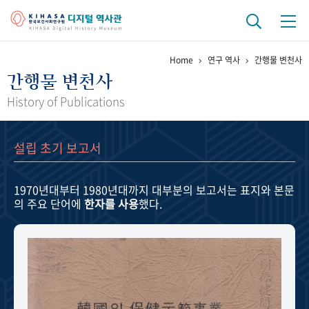
Home
연구 역사
간행물 변천사
기관 역사
간행물 변천사
걸어온 길
기관 변천사
역대 기관장
연구원 사람들
History of Publications
연구 역사
설립 초기 보고서
정책과 연구
키워드로 보는 연구 역사
연구자들
간행물 변천사
1970년대부터 1980년대까지
대부분의 보고서는 표지와 본문
의 주요 단어에
한자를 사용
했다.
기록물 아카이브
사진 아카이브
문서 기록물
행정박물
영상 기록물
+1
50
주년 기념