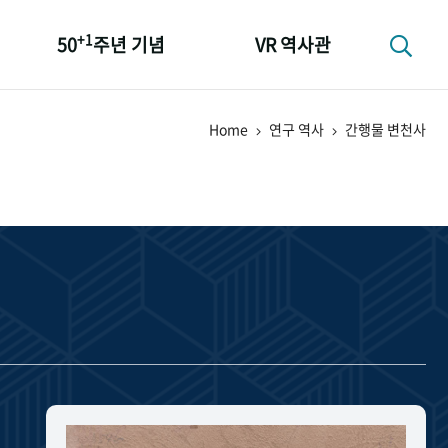
+1
50
주년 기념
VR 역사관
성과 50선
Home
연구 역사
간행물 변천사
숫자로 보는 50년
+1
50
주년 광장
세계와 함께 한 KIHASA