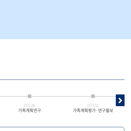
1972.
08.
1973.
02.
가족계획연구
가족계획평가·연구월보
최