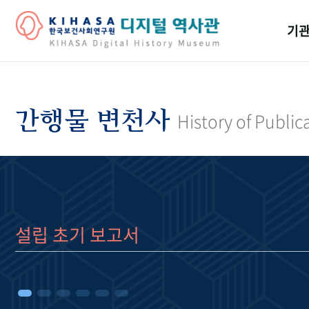
기관
걸어
기관
간행물 변천사
History of Public
역대
연구원
설립 초기 보고서