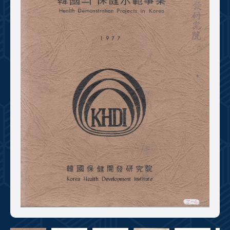
+1
성과 50선
숫자로 보는 50년
50
주년 광장
세계와 함께 한 KIHASA
VR 역사관