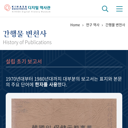
Home
연구 역사
간행물 변천사
기관 역사
간행물 변천사
걸어온 길
기관 변천사
역대 기관장
연구원 사람들
History of Publications
연구 역사
설립 초기 보고서
정책과 연구
키워드로 보는 연구 역사
연구자들
간행물 변천사
1970년대부터 1980년대까지
대부분의 보고서는 표지와 본문
의 주요 단어에
한자를 사용
했다.
기록물 아카이브
사진 아카이브
문서 기록물
행정박물
영상 기록물
+1
50
주년 기념