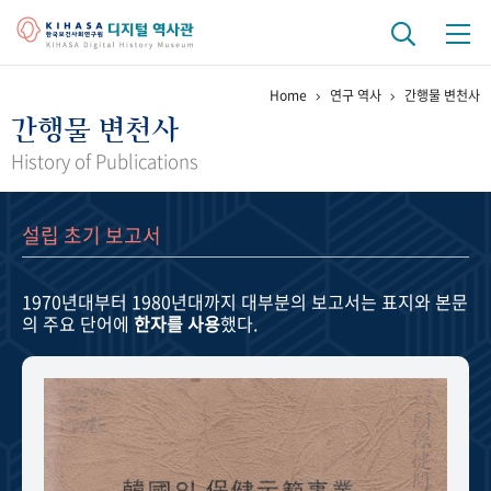
Home
연구 역사
간행물 변천사
기관 역사
간행물 변천사
걸어온 길
기관 변천사
역대 기관장
연구원 사람들
History of Publications
연구 역사
설립 초기 보고서
정책과 연구
키워드로 보는 연구 역사
연구자들
간행물 변천사
1970년대부터 1980년대까지
대부분의 보고서는 표지와 본문
의 주요 단어에
한자를 사용
했다.
기록물 아카이브
사진 아카이브
문서 기록물
행정박물
영상 기록물
+1
50
주년 기념