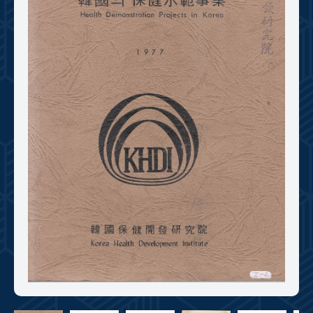
+1
성과 50선
숫자로 보는 50년
50
주년 광장
세계와 함께 한 KIHASA
VR 역사관