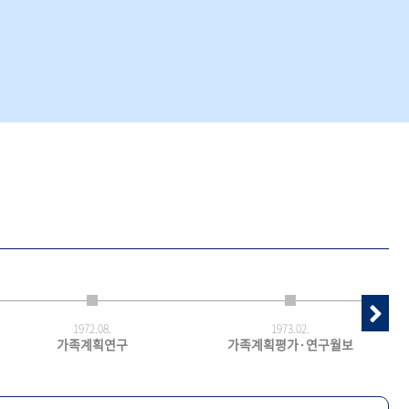
1972.
08.
1973.
02.
가족계획연구
가족계획평가·연구월보
최