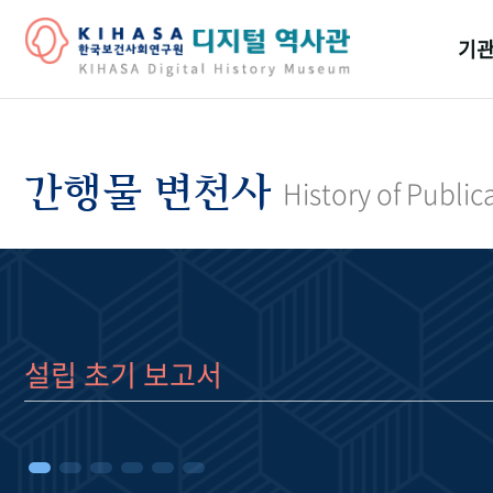
기관
걸어
기관
간행물 변천사
History of Public
역대
연구원
설립 초기 보고서