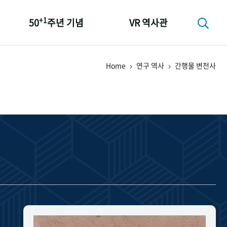
+1
50
주년 기념
VR 역사관
성과 50선
Home
연구 역사
간행물 변천사
숫자로 보는 50년
+1
50
주년 광장
세계와 함께 한 KIHASA