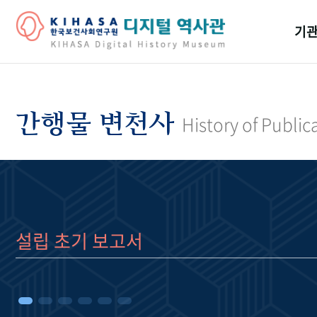
기관
걸어
기관
간행물 변천사
History of Public
역대
연구원
설립 초기 보고서