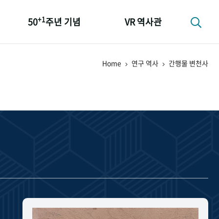
+1
50
주년 기념
VR 역사관
성과 50선
Home
연구 역사
간행물 변천사
숫자로 보는 50년
+1
50
주년 광장
세계와 함께 한 KIHASA