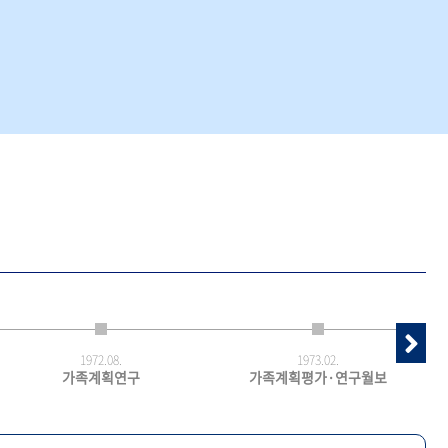
1972.
08.
1973.
02.
가족계획연구
가족계획평가·연구월보
최