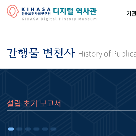
기관
걸어
기관
간행물 변천사
History of Public
역대
연구원
설립 초기 보고서