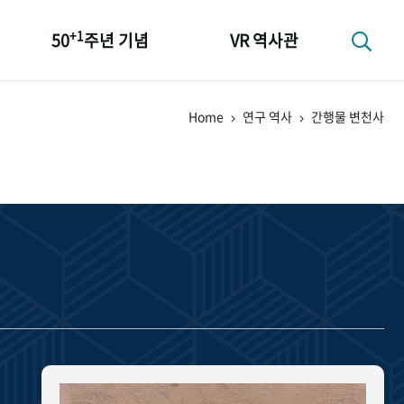
+1
50
주년 기념
VR 역사관
성과 50선
Home
연구 역사
간행물 변천사
숫자로 보는 50년
+1
50
주년 광장
세계와 함께 한 KIHASA