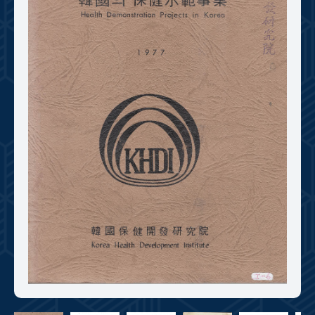
+1
성과 50선
숫자로 보는 50년
50
주년 광장
세계와 함께 한 KIHASA
VR 역사관