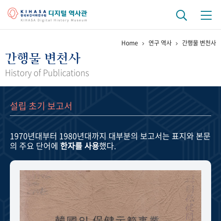
Home
연구 역사
간행물 변천사
기관 역사
간행물 변천사
걸어온 길
기관 변천사
역대 기관장
연구원 사람들
History of Publications
연구 역사
설립 초기 보고서
정책과 연구
키워드로 보는 연구 역사
연구자들
간행물 변천사
1970년대부터 1980년대까지
대부분의 보고서는 표지와 본문
의 주요 단어에
한자를 사용
했다.
기록물 아카이브
사진 아카이브
문서 기록물
행정박물
영상 기록물
+1
50
주년 기념