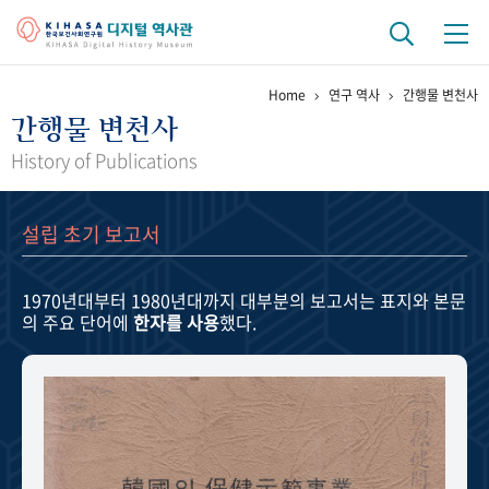
Home
연구 역사
간행물 변천사
기관 역사
간행물 변천사
걸어온 길
기관 변천사
역대 기관장
연구원 사람들
History of Publications
연구 역사
설립 초기 보고서
정책과 연구
키워드로 보는 연구 역사
연구자들
간행물 변천사
1970년대부터 1980년대까지
대부분의 보고서는 표지와 본문
의 주요 단어에
한자를 사용
했다.
기록물 아카이브
사진 아카이브
문서 기록물
행정박물
영상 기록물
+1
50
주년 기념