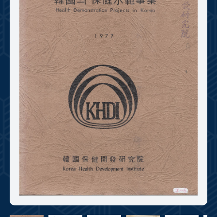
+1
성과 50선
숫자로 보는 50년
50
주년 광장
세계와 함께 한 KIHASA
VR 역사관