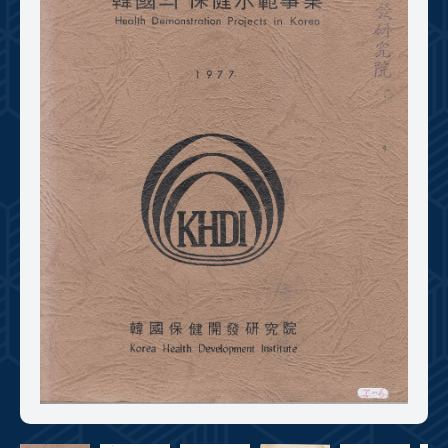
+1
성과 50선
숫자로 보는 50년
50
주년 광장
세계와 함께 한 KIHASA
VR 역사관