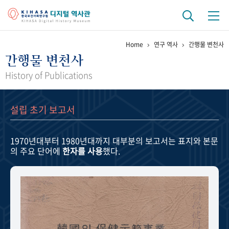
Home
연구 역사
간행물 변천사
기관 역사
간행물 변천사
걸어온 길
기관 변천사
역대 기관장
연구원 사람들
History of Publications
연구 역사
설립 초기 보고서
정책과 연구
키워드로 보는 연구 역사
연구자들
간행물 변천사
1970년대부터 1980년대까지
대부분의 보고서는 표지와 본문
의 주요 단어에
한자를 사용
했다.
기록물 아카이브
사진 아카이브
문서 기록물
행정박물
영상 기록물
+1
50
주년 기념