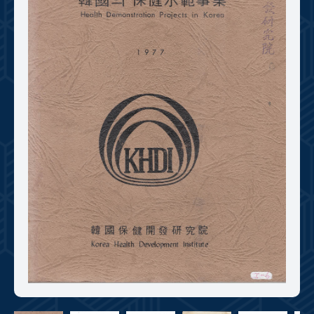
+1
성과 50선
숫자로 보는 50년
50
주년 광장
세계와 함께 한 KIHASA
VR 역사관