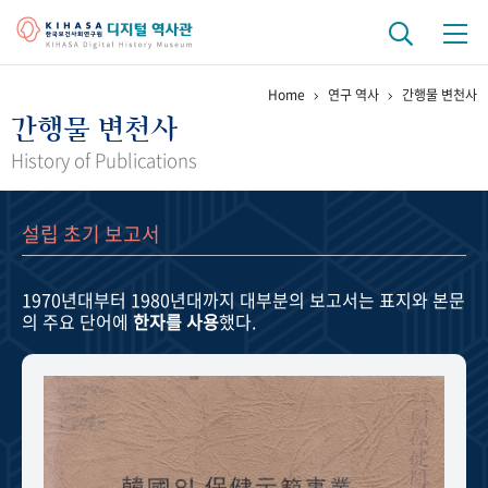
Home
연구 역사
간행물 변천사
기관 역사
간행물 변천사
걸어온 길
기관 변천사
역대 기관장
연구원 사람들
History of Publications
연구 역사
설립 초기 보고서
정책과 연구
키워드로 보는 연구 역사
연구자들
간행물 변천사
1970년대부터 1980년대까지
대부분의 보고서는 표지와 본문
의 주요 단어에
한자를 사용
했다.
기록물 아카이브
사진 아카이브
문서 기록물
행정박물
영상 기록물
+1
50
주년 기념