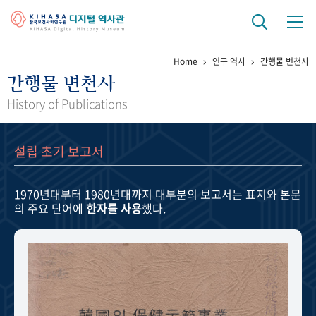
Home
연구 역사
간행물 변천사
기관 역사
간행물 변천사
걸어온 길
기관 변천사
역대 기관장
연구원 사람들
History of Publications
연구 역사
설립 초기 보고서
정책과 연구
키워드로 보는 연구 역사
연구자들
간행물 변천사
1970년대부터 1980년대까지
대부분의 보고서는 표지와 본문
의 주요 단어에
한자를 사용
했다.
기록물 아카이브
사진 아카이브
문서 기록물
행정박물
영상 기록물
+1
50
주년 기념