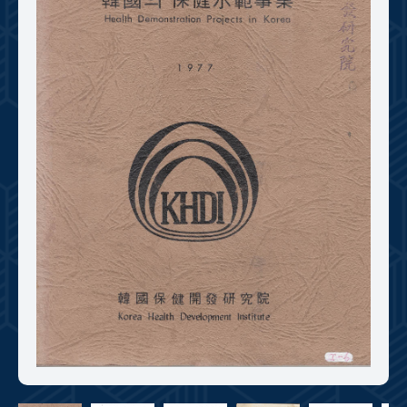
+1
성과 50선
숫자로 보는 50년
50
주년 광장
세계와 함께 한 KIHASA
VR 역사관