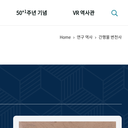
+1
50
주년 기념
VR 역사관
성과 50선
Home
연구 역사
간행물 변천사
숫자로 보는 50년
+1
50
주년 광장
세계와 함께 한 KIHASA