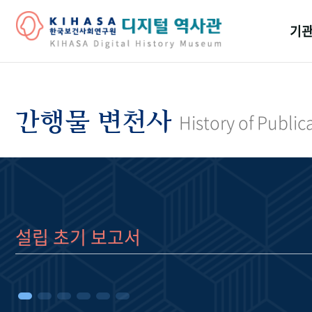
기관
걸어
기관
간행물 변천사
History of Public
역대
연구원
설립 초기 보고서