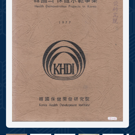
+1
성과 50선
숫자로 보는 50년
50
주년 광장
세계와 함께 한 KIHASA
VR 역사관