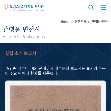
Home
연구 역사
간행물 변천사
기관 역사
간행물 변천사
걸어온 길
기관 변천사
역대 기관장
연구원 사람들
History of Publications
연구 역사
설립 초기 보고서
정책과 연구
키워드로 보는 연구 역사
연구자들
간행물 변천사
1970년대부터 1980년대까지
대부분의 보고서는 표지와 본문
의 주요 단어에
한자를 사용
했다.
기록물 아카이브
사진 아카이브
문서 기록물
행정박물
영상 기록물
+1
50
주년 기념