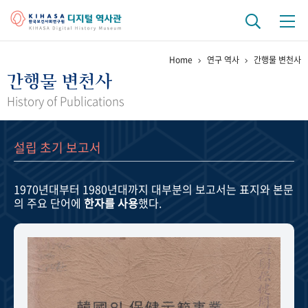
Home
연구 역사
간행물 변천사
기관 역사
간행물 변천사
걸어온 길
기관 변천사
역대 기관장
연구원 사람들
History of Publications
연구 역사
설립 초기 보고서
정책과 연구
키워드로 보는 연구 역사
연구자들
간행물 변천사
1970년대부터 1980년대까지
대부분의 보고서는 표지와 본문
의 주요 단어에
한자를 사용
했다.
기록물 아카이브
사진 아카이브
문서 기록물
행정박물
영상 기록물
+1
50
주년 기념