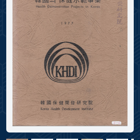
+1
성과 50선
숫자로 보는 50년
50
주년 광장
세계와 함께 한 KIHASA
VR 역사관