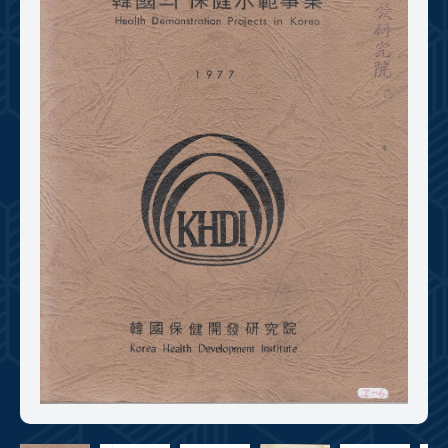
+1
성과 50선
숫자로 보는 50년
50
주년 광장
세계와 함께 한 KIHASA
VR 역사관