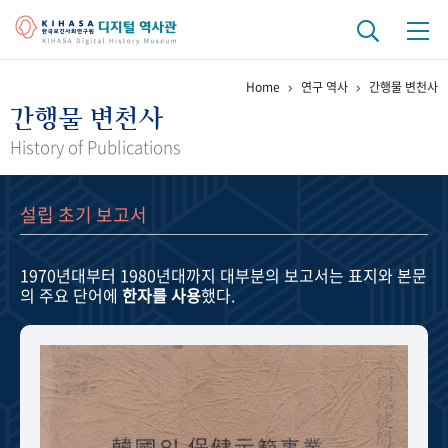
Home
연구 역사
간행물 변천사
기관 역사
간행물 변천사
걸어온 길
기관 변천사
역대 기관장
연구원 사람들
History of Publications
연구 역사
설립 초기 보고서
정책과 연구
키워드로 보는 연구 역사
연구자들
간행물 변천사
1970년대부터 1980년대까지
대부분의 보고서는 표지와 본문
의 주요 단어에
한자를 사용
했다.
기록물 아카이브
사진 아카이브
문서 기록물
행정박물
영상 기록물
+1
50
주년 기념