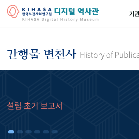
기관
걸어
기관
간행물 변천사
History of Public
역대
연구원
설립 초기 보고서