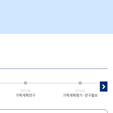
1972.
08.
1973.
02.
가족계획연구
가족계획평가·연구월보
최