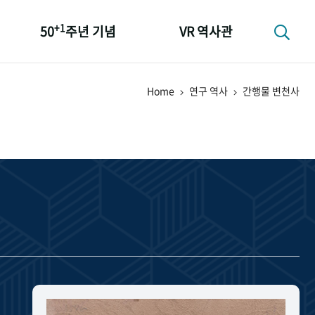
+1
50
주년 기념
VR 역사관
성과 50선
Home
연구 역사
간행물 변천사
숫자로 보는 50년
+1
50
주년 광장
세계와 함께 한 KIHASA