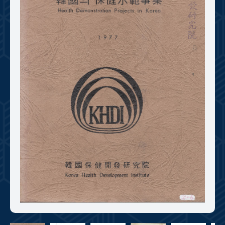
+1
성과 50선
숫자로 보는 50년
50
주년 광장
세계와 함께 한 KIHASA
VR 역사관