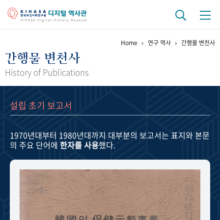
Home
연구 역사
간행물 변천사
기관 역사
간행물 변천사
걸어온 길
기관 변천사
역대 기관장
연구원 사람들
History of Publications
연구 역사
설립 초기 보고서
정책과 연구
키워드로 보는 연구 역사
연구자들
간행물 변천사
1970년대부터 1980년대까지
대부분의 보고서는 표지와 본문
의 주요 단어에
한자를 사용
했다.
기록물 아카이브
사진 아카이브
문서 기록물
행정박물
영상 기록물
+1
50
주년 기념