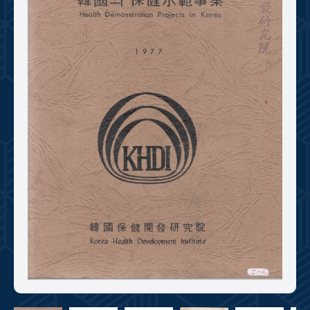
+1
성과 50선
숫자로 보는 50년
50
주년 광장
세계와 함께 한 KIHASA
VR 역사관