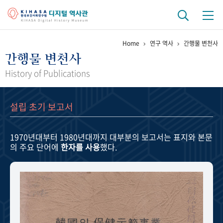
Home
연구 역사
간행물 변천사
기관 역사
간행물 변천사
걸어온 길
기관 변천사
역대 기관장
연구원 사람들
History of Publications
연구 역사
설립 초기 보고서
정책과 연구
키워드로 보는 연구 역사
연구자들
간행물 변천사
1970년대부터 1980년대까지
대부분의 보고서는 표지와 본문
의 주요 단어에
한자를 사용
했다.
기록물 아카이브
사진 아카이브
문서 기록물
행정박물
영상 기록물
+1
50
주년 기념