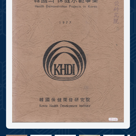
+1
성과 50선
숫자로 보는 50년
50
주년 광장
세계와 함께 한 KIHASA
VR 역사관