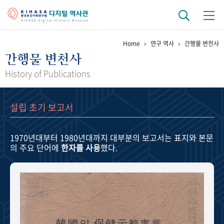
Home
연구 역사
간행물 변천사
기관 역사
간행물 변천사
걸어온 길
기관 변천사
역대 기관장
연구원 사람들
History of Publications
연구 역사
설립 초기 보고서
정책과 연구
키워드로 보는 연구 역사
연구자들
간행물 변천사
1970년대부터 1980년대까지
대부분의 보고서는 표지와 본문
의 주요 단어에
한자를 사용
했다.
기록물 아카이브
사진 아카이브
문서 기록물
행정박물
영상 기록물
+1
50
주년 기념