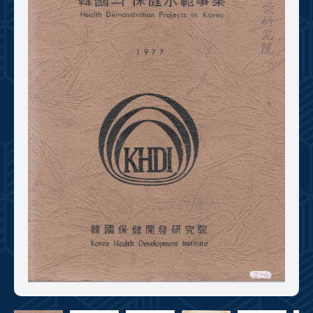
+1
성과 50선
숫자로 보는 50년
50
주년 광장
세계와 함께 한 KIHASA
VR 역사관