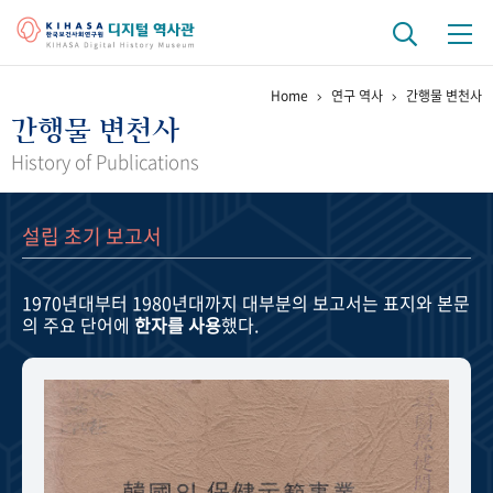
Home
연구 역사
간행물 변천사
기관 역사
간행물 변천사
걸어온 길
기관 변천사
역대 기관장
연구원 사람들
History of Publications
연구 역사
설립 초기 보고서
정책과 연구
키워드로 보는 연구 역사
연구자들
간행물 변천사
1970년대부터 1980년대까지
대부분의 보고서는 표지와 본문
의 주요 단어에
한자를 사용
했다.
기록물 아카이브
사진 아카이브
문서 기록물
행정박물
영상 기록물
+1
50
주년 기념